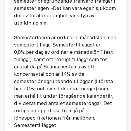
semesterlönegrundande frånvaro framgår i
semesterlagen. -Det kan vara egen sjukdom,
del av föräldraledighet, viss typ av
utbildning mm.
Semesterlönen är ordinarie månadslön med
semestertillägg. Semestertillägget är
0,8% per dag av ordinarie månadslön (”fast
tillägg”), samt ett ”rörligt tillägg” som för
anställda på Scania bestäms av ett
koncernavtal och är 14% av de
semesterlönegrundande tilläggen (i första
hand OB- och övertidsersättningar) som
man erhållit under föregående kalenderår,
dividerat med antalet semesterdagar. Det
rörliga beloppet ska framgå på
lönespecifikationen från majlönen.
Semestertillägget