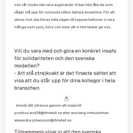
och vår insats kan vara avgörande. Vi kan inte låta de som
vågar stå upp för schyssta villkor kämpa ensamma. För att
deras röst ska höras hela vägen till toppen behöver vi vara
många som syns, hörs och visar att vi inte tänker ge oss.
Vill du vara med och göra en konkret insats
för solidariteten och den svenska
modellen?
- Att stå strejkvakt är det finaste sättet att
visa att du står upp för dina kollegor i hela
branschen.
Anmäl ditt intresse genom att mejla till
postbox.avd38@ifmetall.se eller ansvarig ombudsman
alexandra.johansson@ifmetall.se.
Tillsammans visar vi att den svenska